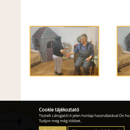
Cookie tájékoztató
Tisztelt Látogató! A jelen honlap használatával Ön ho
Tudjon meg még többet.
4400 Nyíregyháza, Csa