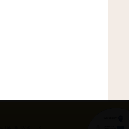
hu
Tel.:
06-42/506-153