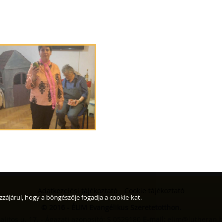
Adatkezelési tájékoztató
Cookie tájékoztató
zzájárul, hogy a böngészője fogadja a cookie-kat.
© 2016 - ÉLIM Evangélikus Szeretetotthon.
litos u. 17. - Ágazati azonosító: S 0529180
E-mail:
elim@lutheran.