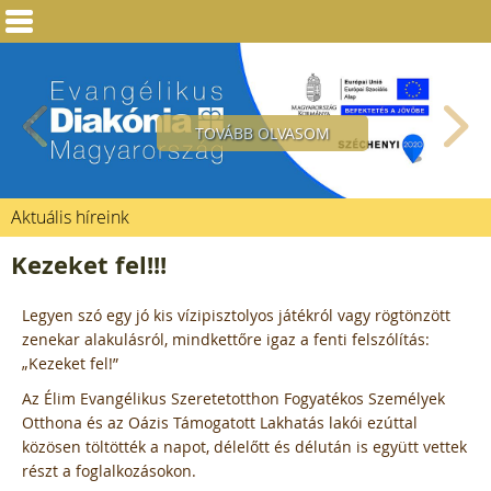
Üdvözöljük!
TOVÁBB OLVASOM
TOVÁBB OLVASOM
TOVÁBB OLVASOM
Aktuális híreink
Kezeket fel!!!
Legyen szó egy jó kis vízipisztolyos játékról vagy rögtönzött
zenekar alakulásról, mindkettőre igaz a fenti felszólítás:
„Kezeket fel!”
Az Élim Evangélikus Szeretetotthon Fogyatékos Személyek
Otthona és az Oázis Támogatott Lakhatás lakói ezúttal
közösen töltötték a napot, délelőtt és délután is együtt vettek
részt a foglalkozásokon.