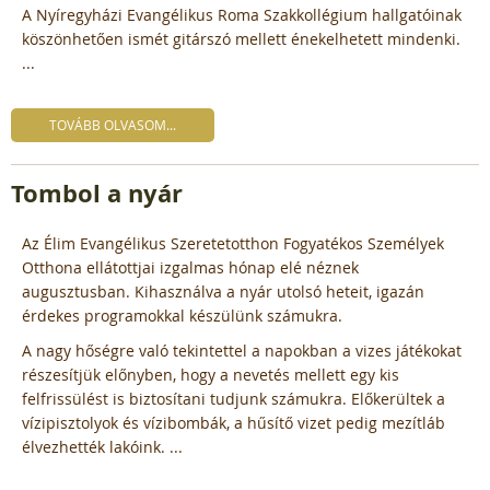
A Nyíregyházi Evangélikus Roma Szakkollégium hallgatóinak
köszönhetően ismét gitárszó mellett énekelhetett mindenki.
...
TOVÁBB OLVASOM...
Tombol a nyár
Az Élim Evangélikus Szeretetotthon Fogyatékos Személyek
Otthona ellátottjai izgalmas hónap elé néznek
augusztusban. Kihasználva a nyár utolsó heteit, igazán
érdekes programokkal készülünk számukra.
A nagy hőségre való tekintettel a napokban a vizes játékokat
részesítjük előnyben, hogy a nevetés mellett egy kis
felfrissülést is biztosítani tudjunk számukra. Előkerültek a
vízipisztolyok és vízibombák, a hűsítő vizet pedig mezítláb
élvezhették lakóink. ...