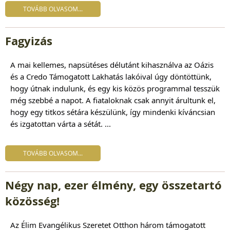
TOVÁBB OLVASOM...
Fagyizás
A mai kellemes, napsütéses délutánt kihasználva az Oázis
és a Credo Támogatott Lakhatás lakóival úgy döntöttünk,
hogy útnak indulunk, és egy kis közös programmal tesszük
még szebbé a napot. A fiataloknak csak annyit árultunk el,
hogy egy titkos sétára készülünk, így mindenki kíváncsian
és izgatottan várta a sétát. ...
TOVÁBB OLVASOM...
Négy nap, ezer élmény, egy összetartó
közösség!
Az Élim Evangélikus Szeretet Otthon három támogatott