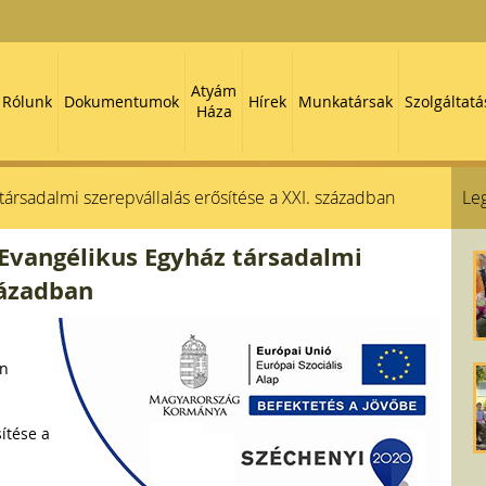
Atyám
Rólunk
Dokumentumok
Hírek
Munkatársak
Szolgáltatá
Háza
társadalmi szerepvállalás erősítése a XXI. században
Leg
 Evangélikus Egyház társadalmi
zázadban
on
ítése a