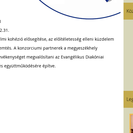
Kö
8
2.31.
almi kohézió elősegítése, az előítéletesség elleni küzdelem
remtés. A konzorciumi partnerek a megyeszékhely
evékenységet megvalósítani az Evangélikus Diakóniai
és együttműködésére építve.
Leg