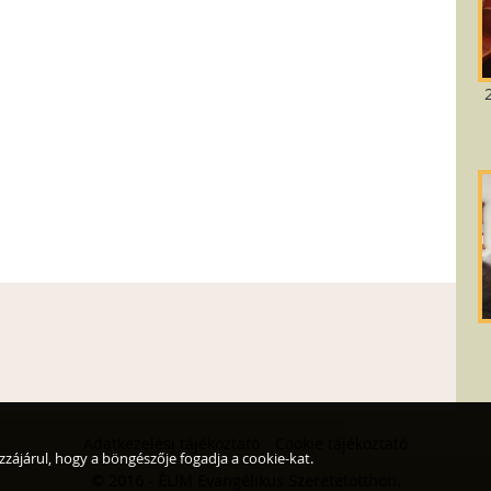
Adatkezelési tájékoztató
Cookie tájékoztató
zzájárul, hogy a böngészője fogadja a cookie-kat.
© 2016 - ÉLIM Evangélikus Szeretetotthon.