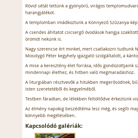
Rövid sétát tettünk a gyönyörű, virágos templomudvar
harangjátékot.
A templomban imádkoztunk a Könnyező Szűzanya képe el
A csendes áhítatot csicsergő óvodások hangja szakított
örömöt nekünk is.
Nagy szerencse ért minket, mert csatlakozni tudtunk Nyí
Mosolygó Péter kegyhely igazgató szolgáltatott, a kánt
A mise a keresztény élet forrása, idős gondozottjaink 
mindennapi élethez, és hitben való megmaradáshoz.
A liturgiában résztvevők a hitükben megerősödnek, b
Isten szeretetéből és kegyelméből.
Testben fáradtan, de lélekben feltöltődve érkeztünk vi
Az élmény napokig beszédtéma lesz még, és segíti maj
könnyebb megélésében.
Kapcsolódó galériák: