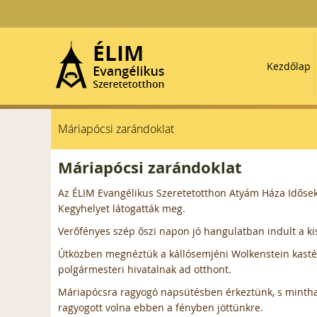
Kezdőlap
Máriapócsi zarándoklat
Máriapócsi zarándoklat
Az ÉLIM Evangélikus Szeretetotthon Atyám Háza Időse
Kegyhelyet látogatták meg.
Verőfényes szép őszi napon jó hangulatban indult a ki
Útközben megnéztük a kállósemjéni Wolkenstein kastél
polgármesteri hivatalnak ad otthont.
Máriapócsra ragyogó napsütésben érkeztünk, s mintha
ragyogott volna ebben a fényben jöttünkre.