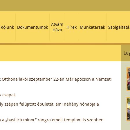
Atyám
Rólunk
Dokumentumok
Hírek
Munkatársak
Szolgáltatá
Háza
Leg
k Otthona lakói szeptember 22-én Máriapócson a Nemzeti
s csapat.
y szépen felújított épületét, ami néhány hónapja a
 a „basilica minor” rangra emelt templom is szebben