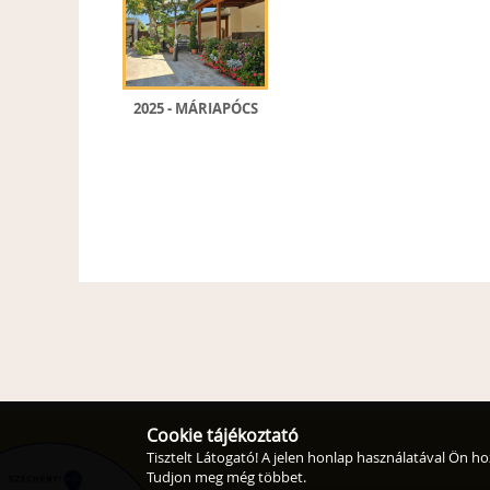
2025 - MÁRIAPÓCS
Cookie tájékoztató
Tisztelt Látogató! A jelen honlap használatával Ön ho
Tudjon meg még többet.