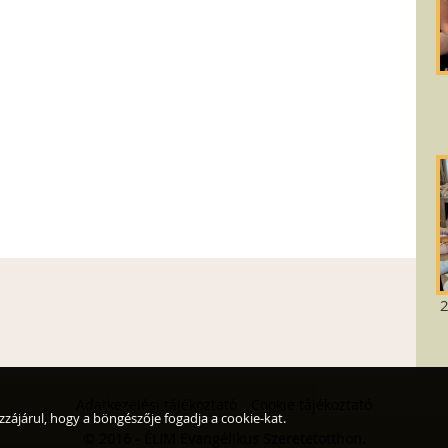
2
Adatkezelési tájékoztató
Cookie tájékoztató
zzájárul, hogy a böngészője fogadja a cookie-kat.
© 2016 - ÉLIM Evangélikus Szeretetotthon.