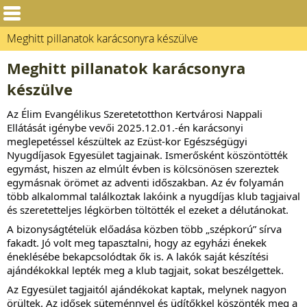
Meghitt pillanatok karácsonyra készülve
Meghitt pillanatok karácsonyra
készülve
Az Élim Evangélikus Szeretetotthon Kertvárosi Nappali
Ellátását
igénybe vevői 2025.12.01.-én karácsonyi
meglepetéssel készültek az Ezüst-kor Egészségügyi
Nyugdíjasok Egyesület tagjainak. Ismerősként köszöntötték
egymást, hiszen az elmúlt évben is kölcsönösen szereztek
egymásnak örömet az adventi időszakban. Az év folyamán
több alkalommal találkoztak lakóink a nyugdíjas klub tagjaival
és szeretetteljes légkörben töltötték el ezeket a délutánokat.
A bizonyságtételük előadása közben több „szépkorú” sírva
fakadt. Jó volt meg tapasztalni, hogy az egyházi énekek
éneklésébe bekapcsolódtak ők is. A lakók saját készítési
ajándékokkal lepték meg a klub tagjait, sokat beszélgettek.
Az Egyesület tagjaitól ajándékokat kaptak, melynek nagyon
örültek. Az idősek süteménnyel és üdítőkkel köszönték meg a