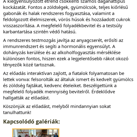
A kiegyensúlyozott étrend csökkenti számos daganattípus
kockázatát. Fontos a zöldségek, gyümölcsök, teljes kiőrlésű
gabonák és halak rendszeres fogyasztása, valamint a
feldolgozott élelmiszerek, vörös húsok és hozzáadott cukrok
visszaszorítása. A megfelelő folyadékbevitel és a testsúly
karbantartása szintén védő hatású.
A rendszeres testmozgás javítja az anyagcserét, erősíti az
immunrendszert és segíti a hormonális egyensúlyt. A
dohányzás kerülése és az alkoholfogyasztás mérséklése
különösen fontos, hiszen ezek a legjelentősebb rákot okozó
tényezők közé tartoznak.
Az előadás interaktívan zajlott, a fiatalok folyamatosan be
lettek vonva: felsorolták az általuk ismert és kedvelt gyümölcs
és zöldség fajtákat, kedvenc ételeiket. Beszélgettünk a
megfelelő folyadék mennyiség bevitelről. Érdeklődve
hallgatták az előadást.
Köszönjük az előadást, melyből mindannyian sokat
tanulhattunk!
Kapcsolódó galériák: