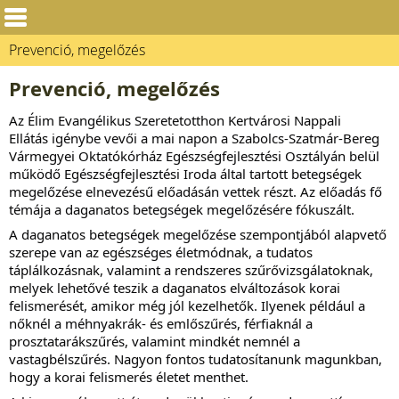
Prevenció, megelőzés
Prevenció, megelőzés
Az
Élim Evangélikus Szeretetotthon Kertvárosi Nappali
Ellátás
igénybe vevői a mai napon a Szabolcs-Szatmár-Bereg
Vármegyei Oktatókórház Egészségfejlesztési Osztályán belül
működő Egészségfejlesztési Iroda által tartott
betegségek
megelőzése
elnevezésű előadásán vettek részt. Az előadás fő
témája a daganatos betegségek megelőzésére fókuszált.
A daganatos betegségek megelőzése szempontjából alapvető
szerepe van az egészséges életmódnak, a tudatos
táplálkozásnak, valamint a rendszeres szűrővizsgálatoknak,
melyek lehetővé teszik a daganatos elváltozások korai
felismerését, amikor még jól kezelhetők. Ilyenek például a
nőknél a méhnyakrák- és emlőszűrés, férfiaknál a
prosztatarákszűrés, valamint mindkét nemnél a
vastagbélszűrés. Nagyon fontos tudatosítanunk magunkban,
hogy a korai felismerés életet menthet.