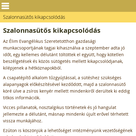
Szalonnasütős kikapcsolódás
Szalonnasütős kikapcsolódás
Az Élim Evangélikus Szeretetotthon gazdasági
munkacsoportjának tagjai kihasználva a szeptember adta jó
időt, egy kellemes délutánt töltöttek el együtt, hogy kötetlen
beszélgetések és közös sütögetés mellett kikapcsolódjanak,
kilépjenek a hétköznapokból.
A csapatépítő alkalom tűzgyújtással, a sütéshez szükséges
alapanyagok előkészítésével kezdődött, majd a szalonnasütő
köré ülve a zsíros kenyér mellett mindenkiről derültek ki eddig
titkos információk.
Vicces pillanatok, nosztalgikus történetek és jó hangulat
jellemezte a délutánt, másnap mindenki újult erővel térhetett
vissza munkájához.
Ezúton is köszönjük a lehetőséget intézményünk vezetőségének