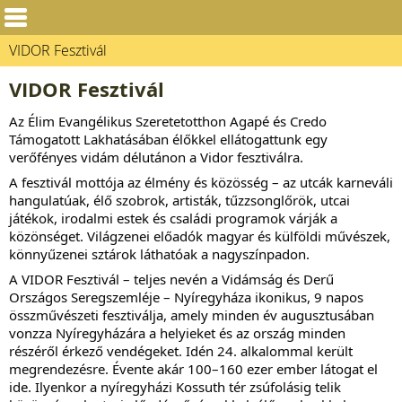
VIDOR Fesztivál
VIDOR Fesztivál
Az
Élim Evangélikus Szeretetotthon Agapé és Credo
Támogatott Lakhatásában
élőkkel ellátogattunk egy
verőfényes vidám délutánon a Vidor fesztiválra.
A fesztivál mottója az élmény és közösség – az utcák karneváli
hangulatúak, élő szobrok, artisták, tűzzsonglőrök, utcai
játékok, irodalmi estek és családi programok várják a
közönséget. Világzenei előadók magyar és külföldi művészek,
könnyűzenei sztárok láthatóak a nagyszínpadon.
A VIDOR Fesztivál – teljes nevén a
Vidámság és Derű
Országos Seregszemléje
– Nyíregyháza ikonikus, 9 napos
összművészeti fesztiválja, amely minden év augusztusában
vonzza Nyíregyházára a helyieket és az ország minden
részéről érkező vendégeket. Idén 24. alkalommal került
megrendezésre. Évente akár 100–160 ezer ember látogat el
ide. Ilyenkor a nyíregyházi Kossuth tér zsúfolásig telik