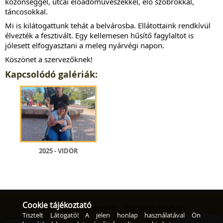
közönséggel, utcai előadóművészekkel, élő szobrokkal,
táncosokkal.
Mi is kilátogattunk tehát a belvárosba. Ellátottaink rendkívül
élvezték a fesztivált. Egy kellemesen hűsítő fagylaltot is
jólesett elfogyasztani a meleg nyárvégi napon.
Köszönet a szervezőknek!
Kapcsolódó galériák:
2025 - VIDOR
Cookie tájékoztató
Adatkezelési tájékoztató
Cookie tájékoztató
Tisztelt Látogató! A jelen honlap használatával Ön