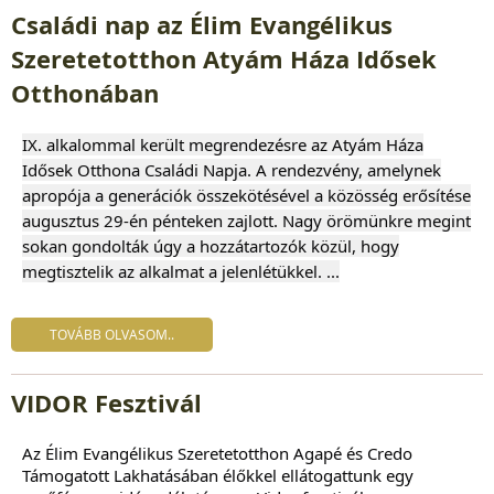
Családi nap az Élim Evangélikus
Szeretetotthon Atyám Háza Idősek
Otthonában
IX. alkalommal került megrendezésre az Atyám Háza
Idősek Otthona Családi Napja. A rendezvény, amelynek
apropója a generációk összekötésével a közösség erősítése
augusztus 29-én pénteken zajlott. Nagy örömünkre megint
sokan gondolták úgy a hozzátartozók közül, hogy
megtisztelik az alkalmat a jelenlétükkel. ...
TOVÁBB OLVASOM..
VIDOR Fesztivál
Az
Élim Evangélikus Szeretetotthon Agapé és Credo
Támogatott Lakhatásában
élőkkel ellátogattunk egy