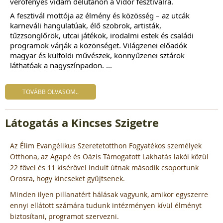
verőfényes vidám délutánon a Vidor fesztiválra.
A fesztivál mottója az élmény és közösség – az utcák
karneváli hangulatúak, élő szobrok, artisták,
tűzzsonglőrök, utcai játékok, irodalmi estek és családi
programok várják a közönséget. Világzenei előadók
magyar és külföldi művészek, könnyűzenei sztárok
láthatóak a nagyszínpadon. ...
TOVÁBB OLVASOM..
Látogatás a Kincses Szigetre
Az Élim Evangélikus Szeretetotthon Fogyatékos személyek
Otthona, az Agapé és Oázis Támogatott Lakhatás lakói közül
22 fővel és 11 kísérővel indult útnak második csoportunk
Orosra, hogy kincseket gyűjtsenek.
Minden ilyen pillanatért hálásak vagyunk, amikor egyszerre
ennyi ellátott számára tudunk intézményen kívül élményt
biztosítani, programot szervezni.