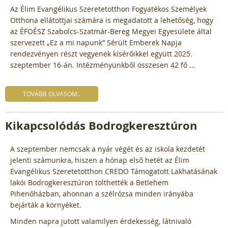
Az Élim Evangélikus Szeretetotthon Fogyatékos Személyek
Otthona ellátottjai számára is megadatott a lehetőség, hogy
az ÉFOÉSZ Szabolcs-Szatmár-Bereg Megyei Egyesülete által
szervezett „Ez a mi napunk” Sérült Emberek Napja
rendezvényen részt vegyenek kísérőikkel együtt 2025.
szeptember 16-án. Intézményünkből összesen 42 fő ...
TOVÁBB OLVASOM..
Kikapcsolódás Bodrogkeresztúron
A szeptember nemcsak a nyár végét és az iskola kezdetét
jelenti számunkra, hiszen a hónap első hetét az Élim
Evangélikus Szeretetotthon CREDO Támogatott Lakhatásának
lakói Bodrogkeresztúron tölthették a Betlehem
Pihenőházban, ahonnan a szélrózsa minden irányába
bejárták a környéket.
Minden napra jutott valamilyen érdekesség, látnivaló