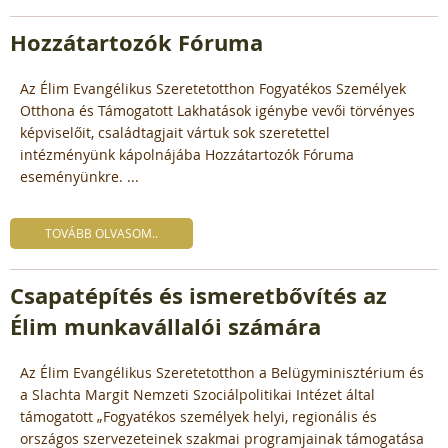
Hozzátartozók Fóruma
Az Élim Evangélikus Szeretetotthon Fogyatékos Személyek
Otthona és Támogatott Lakhatások igénybe vevői törvényes
képviselőit, családtagjait vártuk sok szeretettel
intézményünk kápolnájába Hozzátartozók Fóruma
eseményünkre. ...
TOVÁBB OLVASOM..
Csapatépítés és ismeretbővítés az
Élim munkavállalói számára
Az Élim Evangélikus Szeretetotthon a Belügyminisztérium és
a Slachta Margit Nemzeti Szociálpolitikai Intézet által
támogatott „Fogyatékos személyek helyi, regionális és
országos szervezeteinek szakmai programjainak támogatása