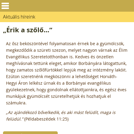
Aktuális híreink
„Érik a szőlő…”
Az ősz beköszöntével folyamatosan érnek be a gyümölcsök,
megkezdődik a szüreti szezon, melyet nagyon várnak az Élim
Evangélikus Szeretetotthonban is. Kedves és önzetlen
meghívásnak tettünk eleget, amikor Borbányára látogattunk,
hogy zamatos szőlőfürtökkel lepjük meg az intézmény lakóit.
Ezúton szeretnénk megköszönni a lehetőséget Horváth-
Hegyi Áron lelkész úrnak és a Borbányai evangélikus
gyülekezetnek, hogy gondolnak ellátottjainkra, és egész éves
munkájuk gyümölcsét szüretelhetjük és hozhatjuk el
számukra.
„Az ajándékozó bővelkedik, és aki mást felüdít, maga is
felüdül.”
(Példabeszédek 11:25)