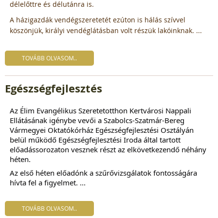
délelőttre és délutánra is.
A házigazdák vendégszeretetét ezúton is hálás szívvel
köszönjük, királyi vendéglátásban volt részük lakóinknak. ...
TOVÁBB OLVASOM..
Egészségfejlesztés
Az
Élim Evangélikus Szeretetotthon Kertvárosi Nappali
Ellátásának
igénybe vevői a Szabolcs-Szatmár-Bereg
Vármegyei Oktatókórház Egészségfejlesztési Osztályán
belül működő Egészségfejlesztési Iroda által tartott
előadássorozaton vesznek részt az elkövetkezendő néhány
héten.
Az első héten előadónk a szűrővizsgálatok fontosságára
hívta fel a figyelmet. ...
TOVÁBB OLVASOM..