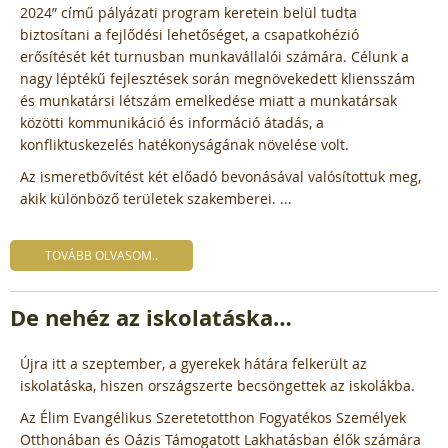
2024” című pályázati program keretein belül tudta
biztosítani a fejlődési lehetőséget, a csapatkohézió
erősítését két turnusban munkavállalói számára. Célunk a
nagy léptékű fejlesztések során megnövekedett kliensszám
és munkatársi létszám emelkedése miatt a munkatársak
közötti kommunikáció és információ átadás, a
konfliktuskezelés hatékonyságának növelése volt.
Az ismeretbővítést két előadó bevonásával valósítottuk meg,
akik különböző területek szakemberei. ...
TOVÁBB OLVASOM..
De nehéz az iskolatáska…
Újra itt a szeptember, a gyerekek hátára felkerült az
iskolatáska, hiszen országszerte becsöngettek az iskolákba.
Az Élim Evangélikus Szeretetotthon Fogyatékos Személyek
Otthonában és Oázis Támogatott Lakhatásban élők számára