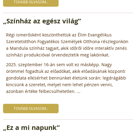
TOVÁBB OLVASOM..
„Színház az egész világ”
Régi ismerősként köszönthettük az Élim Evangélikus
Szeretetotthon Fogyatékos Személyek Otthona részlegünkön
a Mandula színház tagjait, akik időről időre interaktív zenés
színházi produkcióval örvendeztetik meg lakóinkat.
2025. szeptember 16-án sem volt ez másképp. Nagy
örömmel fogadtuk az előadókat, akik előadásának központi
gondolata elkísérhet bennünket életünk során: legdrágább
kincsünk a szeretet, melyet nem lehet pénzen venni,
azonban értéke felbecsülhetetlen. ...
TOVÁBB OLVASOM..
„Ez a mi napunk”