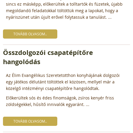
sincs ez másképp, előkerültek a tolltartók és füzetek, újabb
megoldandó feladatokkal töltöttük meg a lapokat, hogy a
nyáriszünet után újult erővel folytassuk a tanulást. ...
TOVÁBB OLVASOM..
Összdolgozói csapatépítőre
hangolódás
Az Élim Evangélikus Szeretetotthon konyhájának dolgozói
egy játékos délutánt töltöttek el közösen, mellyel már a
közelgő intézményi csapatépítőre hangolódtak.
Előkerültek sós és édes finomságok, zsíros kenyér friss
zöldségekkel, hűsítő innivalók egyaránt. ...
TOVÁBB OLVASOM..