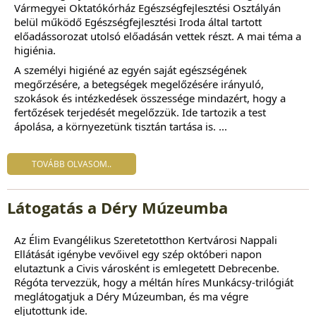
Vármegyei Oktatókórház Egészségfejlesztési Osztályán
belül működő Egészségfejlesztési Iroda által tartott
előadássorozat utolsó előadásán vettek részt. A mai téma a
higiénia.
A személyi higiéné az egyén saját egészségének
megőrzésére, a betegségek megelőzésére irányuló,
szokások és intézkedések összessége mindazért, hogy a
fertőzések terjedését megelőzzük. Ide tartozik a test
ápolása, a környezetünk tisztán tartása is. ...
TOVÁBB OLVASOM..
Látogatás a Déry Múzeumba
Az
Élim Evangélikus Szeretetotthon Kertvárosi Nappali
Ellátását
igénybe vevőivel egy szép októberi napon
elutaztunk a Civis városként is emlegetett Debrecenbe.
Régóta tervezzük, hogy a méltán híres Munkácsy-trilógiát
meglátogatjuk a Déry Múzeumban, és ma végre
eljutottunk ide.