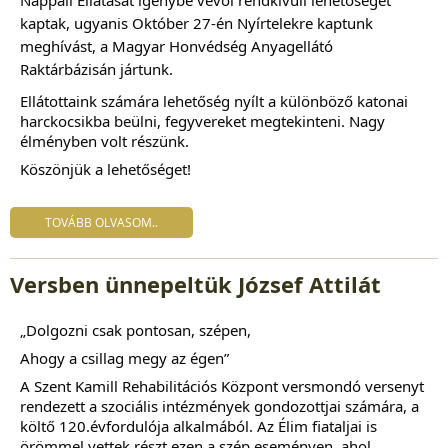
Nappali Ellátását
igénybe vevői rendkívüli lehetőséget
kaptak, ugyanis Október 27-én Nyírtelekre kaptunk
meghívást, a Magyar Honvédség Anyagellátó
Raktárbázisán jártunk.
Ellátottaink számára lehetőség nyílt a különböző katonai
harckocsikba beülni, fegyvereket megtekinteni. Nagy
élményben volt részünk.
Köszönjük a lehetőséget!
TOVÁBB OLVASOM..
Versben ünnepeltük József Attilát
„Dolgozni csak pontosan, szépen,
Ahogy a csillag megy az égen”
A Szent Kamill Rehabilitációs Központ versmondó versenyt
rendezett a szociális intézmények gondozottjai számára, a
költő 120.évfordulója alkalmából. Az Élim fiataljai is
örömmel vettek részt ezen a szép eseményen, ahol