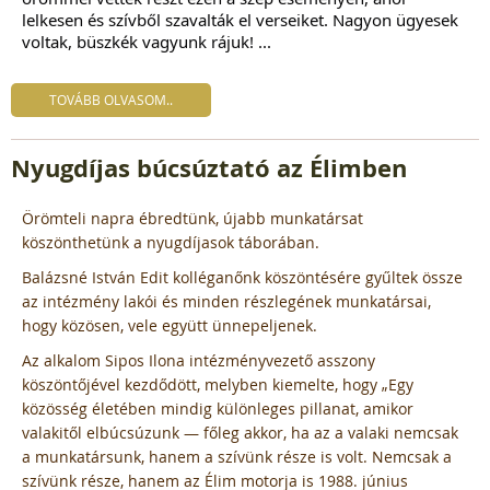
lelkesen és szívből szavalták el verseiket.
Nagyon ügyesek
voltak, büszkék vagyunk rájuk! ...
TOVÁBB OLVASOM..
Nyugdíjas búcsúztató az Élimben
Örömteli napra ébredtünk, újabb munkatársat
köszönthetünk a nyugdíjasok táborában.
Balázsné István Edit kolléganőnk köszöntésére gyűltek össze
az intézmény lakói és minden részlegének munkatársai,
hogy közösen, vele együtt ünnepeljenek.
Az alkalom Sipos Ilona intézményvezető asszony
köszöntőjével kezdődött, melyben kiemelte, hogy „Egy
közösség életében mindig különleges pillanat, amikor
valakitől elbúcsúzunk — főleg akkor, ha az a valaki nemcsak
a munkatársunk, hanem a szívünk része is volt. Nemcsak a
szívünk része, hanem az Élim motorja is 1988. június