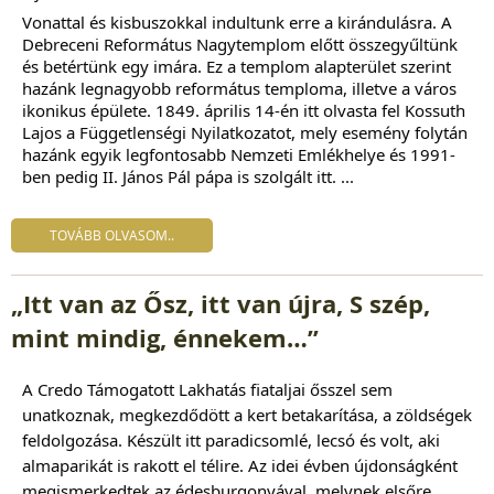
Vonattal és kisbuszokkal indultunk erre a kirándulásra. A
Debreceni Református Nagytemplom előtt összegyűltünk
és betértünk egy imára. Ez a templom alapterület szerint
hazánk legnagyobb református temploma, illetve a város
ikonikus épülete. 1849. április 14-én itt olvasta fel Kossuth
Lajos a Függetlenségi Nyilatkozatot, mely esemény folytán
hazánk egyik legfontosabb Nemzeti Emlékhelye és 1991-
ben pedig II. János Pál pápa is szolgált itt. ...
TOVÁBB OLVASOM..
„Itt van az Ősz, itt van újra, S szép,
mint mindig, énnekem…”
A
Credo Támogatott Lakhatás
fiataljai ősszel sem
unatkoznak, megkezdődött a kert betakarítása, a zöldségek
feldolgozása. Készült itt paradicsomlé, lecsó és volt, aki
almaparikát is rakott el télire. Az idei évben újdonságként
megismerkedtek az édesburgonyával, melynek elsőre