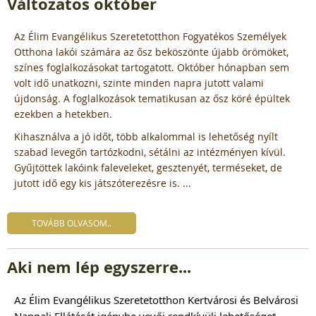
Változatos október
Az Élim Evangélikus Szeretetotthon Fogyatékos Személyek
Otthona lakói számára az ősz beköszönte újabb örömöket,
színes foglalkozásokat tartogatott. Október hónapban sem
volt idő unatkozni, szinte minden napra jutott valami
újdonság. A foglalkozások tematikusan az ősz köré épültek
ezekben a hetekben.
Kihasználva a jó időt, több alkalommal is lehetőség nyílt
szabad levegőn tartózkodni, sétálni az intézményen kívül.
Gyűjtöttek lakóink faleveleket, gesztenyét, terméseket, de
jutott idő egy kis játszóterezésre is. ...
TOVÁBB OLVASOM..
Aki nem lép egyszerre...
Az Élim Evangélikus Szeretetotthon Kertvárosi és Belvárosi