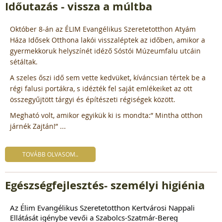
Időutazás - vissza a múltba
Október 8-án az ÉLIM Evangélikus Szeretetotthon Atyám
Háza Idősek Otthona lakói visszaléptek az időben, amikor a
gyermekkoruk helyszínét idéző Sóstói Múzeumfalu utcáin
sétáltak.
A szeles őszi idő sem vette kedvüket, kíváncsian tértek be a
régi falusi portákra, s idézték fel saját emlékeiket az ott
összegyűjtött tárgyi és építészeti régiségek között.
Megható volt, amikor egyikük ki is mondta:” Mintha otthon
járnék Zajtán!” ...
TOVÁBB OLVASOM..
Egészségfejlesztés- személyi higiénia
Az
Élim Evangélikus Szeretetotthon Kertvárosi Nappali
Ellátását
igénybe vevői a Szabolcs-Szatmár-Bereg