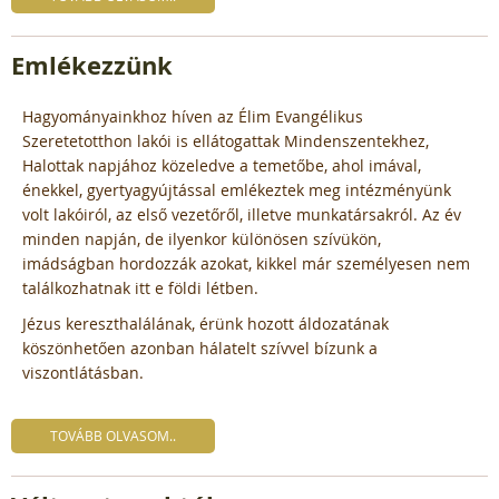
Emlékezzünk
Hagyományainkhoz híven az Élim Evangélikus
Szeretetotthon lakói is ellátogattak Mindenszentekhez,
Halottak napjához közeledve a temetőbe, ahol imával,
énekkel, gyertyagyújtással emlékeztek meg intézményünk
volt lakóiról, az első vezetőről, illetve munkatársakról. Az év
minden napján, de ilyenkor különösen szívükön,
imádságban hordozzák azokat, kikkel már személyesen nem
találkozhatnak itt e földi létben.
Jézus kereszthalálának, érünk hozott áldozatának
köszönhetően azonban hálatelt szívvel bízunk a
viszontlátásban.
TOVÁBB OLVASOM..