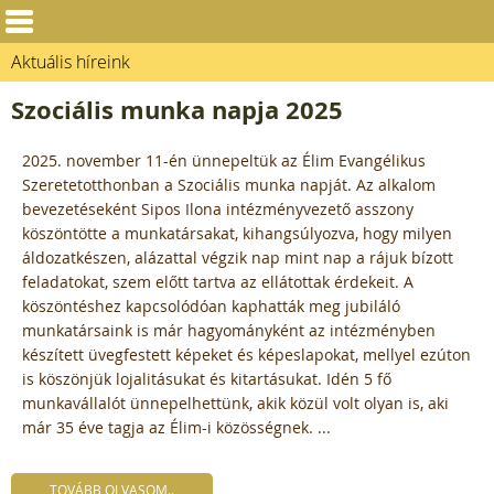
Aktuális híreink
Szociális munka napja 2025
2025. november 11-én ünnepeltük az Élim Evangélikus
Szeretetotthonban a Szociális munka napját. Az alkalom
bevezetéseként Sipos Ilona intézményvezető asszony
köszöntötte a munkatársakat, kihangsúlyozva, hogy milyen
áldozatkészen, alázattal végzik nap mint nap a rájuk bízott
feladatokat, szem előtt tartva az ellátottak érdekeit. A
köszöntéshez kapcsolódóan kaphatták meg jubiláló
munkatársaink is már hagyományként az intézményben
készített üvegfestett képeket és képeslapokat, mellyel ezúton
is köszönjük lojalitásukat és kitartásukat. Idén 5 fő
munkavállalót ünnepelhettünk, akik közül volt olyan is, aki
már 35 éve tagja az Élim-i közösségnek. ...
TOVÁBB OLVASOM..