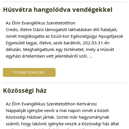
Húsvétra hangolódva vendégekkel
Az Élim Evangélikus Szeretetotthon
Credo,
illetve
Oázis
támogatott lakhatásban élő fiataljait,
ismét meglátogatta az Ezüst-kor Egészségügyi Nyugdíjasok
Egyesület tagjai, illetve, azok barátnői, 202.03.31-én
délután. Meghallgattunk egy történetet, mely a Húsvét
egyházi értelemben vett jelentéséről szól. ...
TOVÁBB OLVASOM..
Közösségi ház
Az Élim Evangélikus Szeretetotthon Kertvárosi
Nappaliját
igénybe vevői a mai napon ismét a közeli
Közösségi Házban jártak. Szinte már hagyománynak
számít, hogy lakóink igénybe veszik a Közösségi ház által