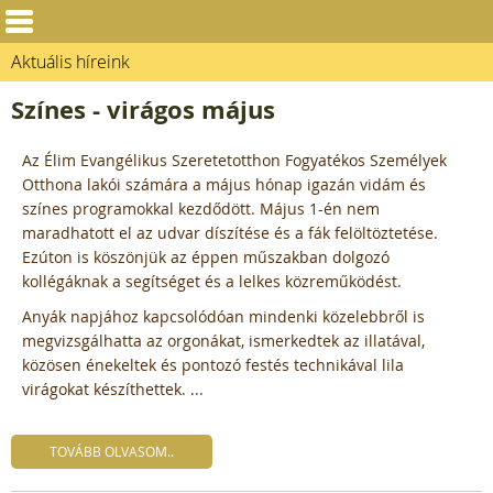
Aktuális híreink
Színes - virágos május
Az Élim Evangélikus Szeretetotthon Fogyatékos Személyek
Otthona lakói számára a május hónap igazán vidám és
színes programokkal kezdődött. Május 1-én nem
maradhatott el az udvar díszítése és a fák felöltöztetése.
Ezúton is köszönjük az éppen műszakban dolgozó
kollégáknak a segítséget és a lelkes közreműködést.
Anyák napjához kapcsolódóan mindenki közelebbről is
megvizsgálhatta az orgonákat, ismerkedtek az illatával,
közösen énekeltek és pontozó festés technikával lila
virágokat készíthettek. ...
TOVÁBB OLVASOM..