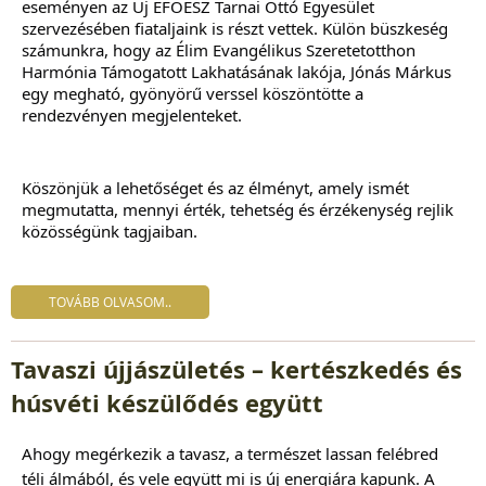
eseményen az Új ÉFOÉSZ Tarnai Ottó Egyesület 
szervezésében fiataljaink is részt vettek. Külön büszkeség 
számunkra, hogy az Élim Evangélikus Szeretetotthon 
Harmónia Támogatott Lakhatásának lakója, Jónás Márkus 
egy megható, gyönyörű verssel köszöntötte a 
rendezvényen megjelenteket.
Köszönjük a lehetőséget és az élményt, amely ismét 
megmutatta, mennyi érték, tehetség és érzékenység rejlik 
közösségünk tagjaiban.
TOVÁBB OLVASOM..
Tavaszi újjászületés – kertészkedés és
húsvéti készülődés együtt
Ahogy megérkezik a tavasz, a természet lassan felébred
téli álmából, és vele együtt mi is új energiára kapunk. A