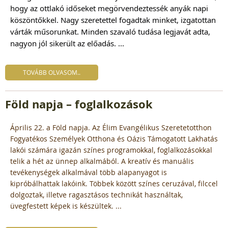
hogy az ottlakó időseket megörvendeztessék anyák napi
köszöntőkkel. Nagy szeretettel fogadtak minket, izgatottan
várták műsorunkat. Minden szavaló tudása legjavát adta,
nagyon jól sikerült az előadás. ...
TOVÁBB OLVASOM..
Föld napja – foglalkozások
Április 22. a Föld napja. Az Élim Evangélikus Szeretetotthon
Fogyatékos Személyek Otthona és Oázis Támogatott Lakhatás
lakói számára igazán színes programokkal, foglalkozásokkal
telik a hét az ünnep alkalmából. A kreatív és manuális
tevékenységek alkalmával több alapanyagot is
kipróbálhattak lakóink. Többek között színes ceruzával, filccel
dolgoztak, illetve ragasztásos technikát használtak,
üvegfestett képek is készültek. ...