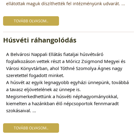
ellátottak maguk díszíthették fel intézményünk udvarát. ...
TOVÁBB OLVASOM..
Húsvéti ráhangolódás
A Belvárosi Nappali Ellátás fiataljai húsvétváró
foglalkozáson vettek részt a Móricz Zsigmond Megyei és
Városi Könyvtárban, ahol Tóthné Szomolya Ágnes nagy
szeretettel fogadott minket.
A húsvét az egyik legnagyobb egyházi ünnepünk, továbbá
a tavasz eljövetelének az ünnepe is.
Megismerkedhettünk a húsvéti néphagyományokkal,
kiemelten a hazánkban élő népcsoportok fennmaradt
szokásaival. ...
TOVÁBB OLVASOM..