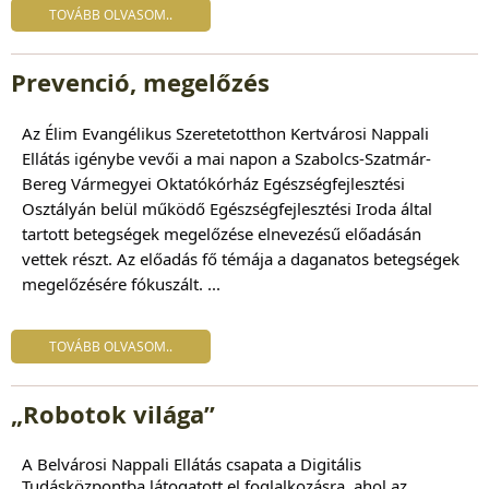
TOVÁBB OLVASOM..
Prevenció, megelőzés
Az
Élim Evangélikus Szeretetotthon Kertvárosi Nappali
Ellátás
igénybe vevői a mai napon a Szabolcs-Szatmár-
Bereg Vármegyei Oktatókórház Egészségfejlesztési
Osztályán belül működő Egészségfejlesztési Iroda által
tartott
betegségek megelőzése
elnevezésű előadásán
vettek részt. Az előadás fő témája a daganatos betegségek
megelőzésére fókuszált. ...
TOVÁBB OLVASOM..
„Robotok világa”
A Belvárosi Nappali Ellátás csapata a Digitális
Tudásközpontba látogatott el foglalkozásra, ahol az