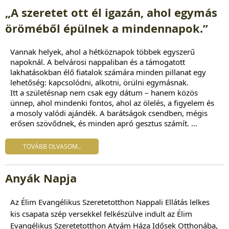
„A szeretet ott él igazán, ahol egymás
öröméből épülnek a mindennapok.”
Vannak helyek, ahol a hétköznapok többek egyszerű 
napoknál. A belvárosi nappaliban és a támogatott 
lakhatásokban élő fiatalok számára minden pillanat egy 
lehetőség: kapcsolódni, alkotni, örülni egymásnak.
Itt a születésnap nem csak egy dátum – hanem közös 
ünnep, ahol mindenki fontos, ahol az ölelés, a figyelem és 
a mosoly valódi ajándék. A barátságok csendben, mégis 
erősen szövődnek, és minden apró gesztus számít. ...
TOVÁBB OLVASOM..
Anyák Napja
Az Élim Evangélikus Szeretetotthon Nappali Ellátás lelkes
kis csapata szép versekkel felkészülve indult az Élim
Evangélikus Szeretetotthon Atyám Háza Idősek Otthonába,