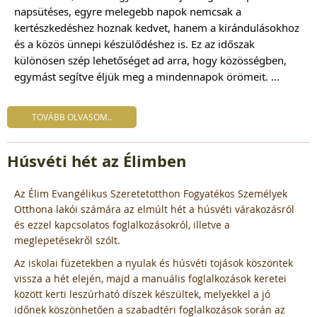
napsütéses, egyre melegebb napok nemcsak a
kertészkedéshez hoznak kedvet, hanem a kirándulásokhoz
és a közös ünnepi készülődéshez is. Ez az időszak
különösen szép lehetőséget ad arra, hogy közösségben,
egymást segítve éljük meg a mindennapok örömeit. ...
TOVÁBB OLVASOM..
Húsvéti hét az Élimben
Az Élim Evangélikus Szeretetotthon Fogyatékos Személyek
Otthona lakói számára az elmúlt hét a húsvéti várakozásról
és ezzel kapcsolatos foglalkozásokról, illetve a
meglepetésekről szólt.
Az iskolai füzetekben a nyulak és húsvéti tojások köszöntek
vissza a hét elején, majd a manuális foglalkozások keretei
között kerti leszúrható díszek készültek, melyekkel a jó
időnek köszönhetően a szabadtéri foglalkozások során az