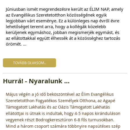
Júniusban ismét megrendezésre került az ÉLIM NAP, amely 
az Evangélikus Szeretetotthon közösségének egyik 
legjobban várt eseménye. Ez a különleges nap évről évre 
lehetőséget teremt arra, hogy a kollégák közelebb 
kerüljenek egymáshoz, jobban megismerjék egymást, és 
az ellátottakkal együtt élhessék át a közösséghez tartozás 
örömét. ...
TOVÁBB OLVASOM..
Hurrá! - Nyaralunk …
Május végén a jó idő beköszöntével az Élim Evangélikus
Szeretetotthon Fogyatékos Személyek Otthona, az Agapé
Támogatott Lakhatás és az Oázis Támogatott Lakhatás
ellátottjai is útnak is indultak, hogy 4-5 napos kiránduláson
vegyenek részt Bodrogkeresztúron 6-8 fős turnusokban.
Mind a három csoport számára többnyire napsütéses szép