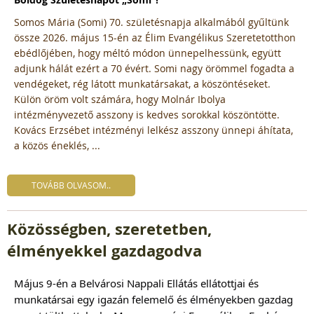
Somos Mária (Somi) 70. születésnapja alkalmából gyűltünk
össze 2026. május 15-én az Élim Evangélikus Szeretetotthon
ebédlőjében, hogy méltó módon ünnepelhessünk, együtt
adjunk hálát ezért a 70 évért. Somi nagy örömmel fogadta a
vendégeket, rég látott munkatársakat, a köszöntéseket.
Külön öröm volt számára, hogy Molnár Ibolya
intézményvezető asszony is kedves sorokkal köszöntötte.
Kovács Erzsébet intézményi lelkész asszony ünnepi áhítata,
a közös éneklés, ...
TOVÁBB OLVASOM..
Közösségben, szeretetben,
élményekkel gazdagodva
Május 9-én a Belvárosi Nappali Ellátás ellátottjai és
munkatársai egy igazán felemelő és élményekben gazdag