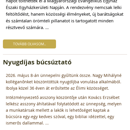
napot tölthettek el a Magyarországi Evangélikus Egyház
Északi Egyházkerületi Napján. A rendezvény nemcsak lelki
feltöltődést, hanem közösségi élményeket, új barátságokat
és számtalan örömteli pillanatot is tartogatott minden
résztvevő számára. ...
TOVÁBB OLVASOM..
Nyugdíjas búcsúztató
2026. május 8-án ünnepelni gyűltünk össze. Nagy Mihályné
kolléganőnket köszöntöttük nyugdíjba vonulása alkalmából.
Ibolya közel 36 éven át erősítette az Élimi közösséget.
Intézményvezető asszony köszöntője után Kovács Erzsébet
lelkész asszony áhítatával folytatódott az ünnepség, melyen
a munkatársak mellett a lakók is lehetőséget kaptak a
búcsúra egy-egy kedves szóval, egy bibliai idézettel, egy
ismerős dallammal. ...