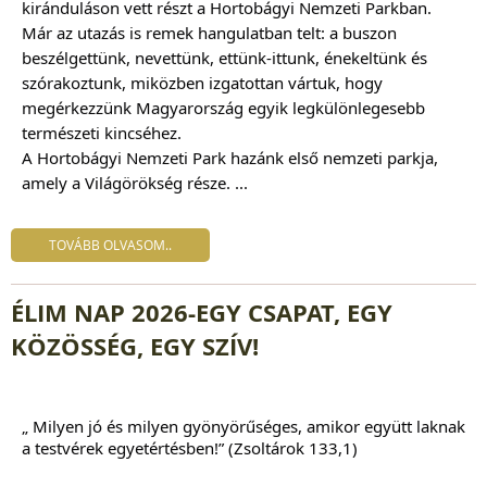
kiránduláson vett részt a Hortobágyi Nemzeti Parkban.
Már az utazás is remek hangulatban telt: a buszon
beszélgettünk, nevettünk, ettünk-ittunk, énekeltünk és
szórakoztunk, miközben izgatottan vártuk, hogy
megérkezzünk Magyarország egyik legkülönlegesebb
természeti kincséhez.
A Hortobágyi Nemzeti Park hazánk első nemzeti parkja,
amely a Világörökség része. ...
TOVÁBB OLVASOM..
ÉLIM NAP 2026-EGY CSAPAT, EGY
KÖZÖSSÉG, EGY SZÍV!
„ Milyen jó és milyen gyönyörűséges, amikor együtt laknak 
a testvérek egyetértésben!” (Zsoltárok 133,1)