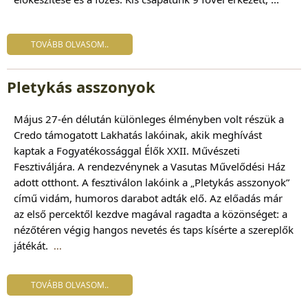
TOVÁBB OLVASOM..
Pletykás asszonyok
Május 27-én délután különleges élményben volt részük a
Credo támogatott Lakhatás lakóinak, akik meghívást
kaptak a Fogyatékossággal Élők XXII. Művészeti
Fesztiváljára. A rendezvénynek a Vasutas Művelődési Ház
adott otthont. A fesztiválon lakóink a „Pletykás asszonyok”
című vidám, humoros darabot adták elő. Az előadás már
az első percektől kezdve magával ragadta a közönséget: a
nézőtéren végig hangos nevetés és taps kísérte a szereplők
játékát.
...
TOVÁBB OLVASOM..