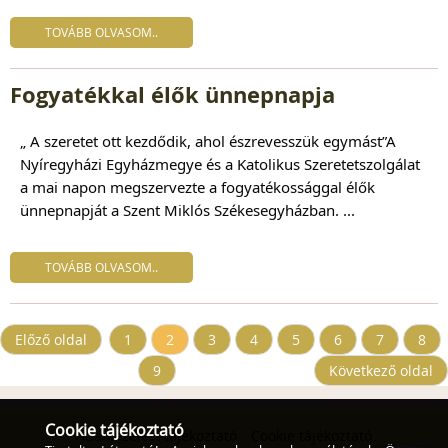
TOVÁBB OLVASOM..
Fogyatékkal élők ünnepnapja
„ A szeretet ott kezdődik, ahol észrevesszük egymást”A
Nyíregyházi Egyházmegye és a Katolikus Szeretetszolgálat
a mai napon megszervezte a fogyatékossággal élők
ünnepnapját a Szent Miklós Székesegyházban. ...
TOVÁBB OLVASOM..
Előző oldal
1
2
3
4
5
6
7
8
9
Következő oldal
Cookie tájékoztató
Adatkezelési tájékoztató
Cookie tájékoztató