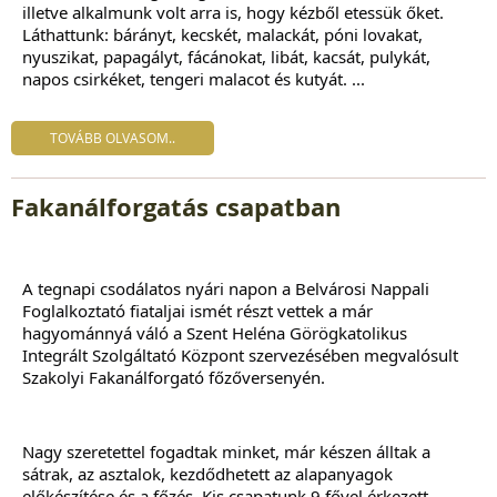
illetve alkalmunk volt arra is, hogy kézből etessük őket.
Láthattunk: bárányt, kecskét, malackát, póni lovakat,
nyuszikat, papagályt, fácánokat, libát, kacsát, pulykát,
napos csirkéket, tengeri malacot és kutyát.
...
TOVÁBB OLVASOM..
Fakanálforgatás csapatban
A tegnapi csodálatos nyári napon a Belvárosi Nappali 
Foglalkoztató fiataljai ismét részt vettek a már 
hagyománnyá váló a Szent Heléna Görögkatolikus 
Integrált Szolgáltató Központ szervezésében megvalósult 
Szakolyi Fakanálforgató főzőversenyén.
Nagy szeretettel fogadtak minket, már készen álltak a 
sátrak, az asztalok, kezdődhetett az alapanyagok 
előkészítése és a főzés. Kis csapatunk 9 fővel érkezett, ...