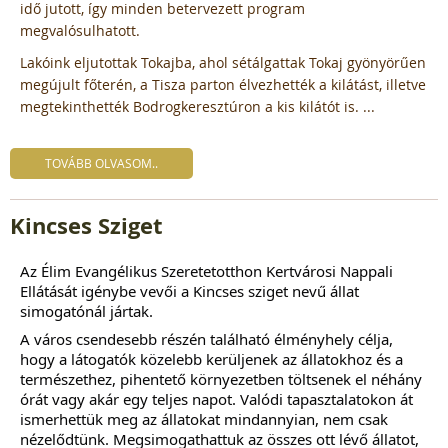
idő jutott, így minden betervezett program
megvalósulhatott.
Lakóink eljutottak Tokajba, ahol sétálgattak Tokaj gyönyörűen
megújult főterén, a Tisza parton élvezhették a kilátást, illetve
megtekinthették Bodrogkeresztúron a kis kilátót is. ...
TOVÁBB OLVASOM..
Kincses Sziget
Az
Élim Evangélikus Szeretetotthon Kertvárosi Nappali
Ellátását
igénybe vevői a
Kincses sziget
nevű állat
simogatónál jártak.
A város csendesebb részén található élményhely célja,
hogy a látogatók közelebb kerüljenek az állatokhoz és a
természethez, pihentető környezetben töltsenek el néhány
órát vagy akár egy teljes napot. Valódi tapasztalatokon át
ismerhettük meg az állatokat mindannyian, nem csak
nézelődtünk. Megsimogathattuk az összes ott lévő állatot,