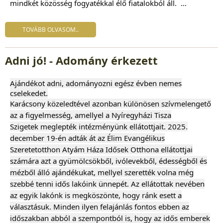
mindkét közösség fogyatékkal élő fiatalokból áll.
...
TOVÁBB OLVASOM..
Adni jó! - Adomány érkezett
Ajándékot adni, adományozni egész évben nemes
cselekedet.
Karácsony közeledtével azonban különösen szívmelengető
az a figyelmesség, amellyel a Nyíregyházi Tisza
Szigetek meglepték intézményünk ellátottjait. 2025.
december 19-én adták át az Élim Evangélikus
Szeretetotthon Atyám Háza Idősek Otthona ellátottjai
számára azt a gyümölcsökből, ivólevekből, édességből és
mézből álló ajándékukat, mellyel szerették volna még
szebbé tenni idős lakóink ünnepét. Az ellátottak nevében
az egyik lakónk is megköszönte, hogy ránk esett a
választásuk. Minden ilyen felajánlás fontos ebben az
időszakban abból a szempontból is, hogy az idős emberek