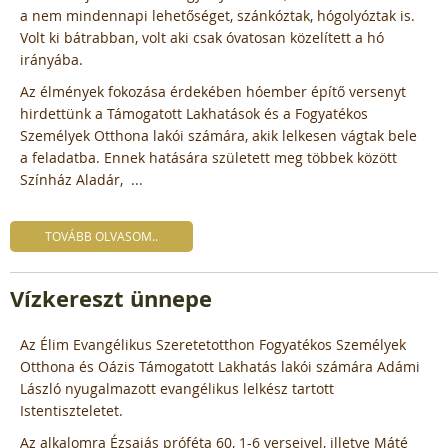
a nem mindennapi lehetőséget, szánkóztak, hógolyóztak is.
Volt ki bátrabban, volt aki csak óvatosan közelített a hó
irányába.
Az élmények fokozása érdekében hóember építő versenyt
hirdettünk a Támogatott Lakhatások és a Fogyatékos
Személyek Otthona lakói számára, akik lelkesen vágtak bele
a feladatba. Ennek hatására született meg többek között
Színház Aladár, ...
TOVÁBB OLVASOM..
Vízkereszt ünnepe
Az Élim Evangélikus Szeretetotthon Fogyatékos Személyek
Otthona és Oázis Támogatott Lakhatás lakói számára Adámi
László nyugalmazott evangélikus lelkész tartott
Istentiszteletet.
Az alkalomra Ézsaiás próféta 60, 1-6 verseivel, illetve Máté