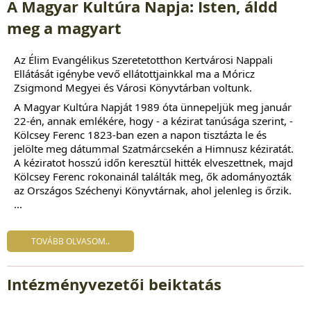
A Magyar Kultúra Napja: Isten, áldd
meg a magyart
Az
Élim Evangélikus Szeretetotthon Kertvárosi Nappali
Ellátását
igénybe vevő ellátottjainkkal ma a
Móricz
Zsigmond Megyei és Városi Könyvtárban
voltunk.
A Magyar Kultúra Napját
1989 óta ünnepeljük meg január
22-én, annak emlékére, hogy - a kézirat tanúsága szerint, -
Kölcsey Ferenc 1823-ban ezen a napon tisztázta le és
jelölte meg dátummal Szatmárcsekén a Himnusz kéziratát.
A kéziratot hosszú időn keresztül hitték elveszettnek, majd
Kölcsey Ferenc rokonainál találták meg, ők adományozták
az Országos Széchenyi Könyvtárnak, ahol jelenleg is őrzik.
...
TOVÁBB OLVASOM..
Intézményvezetői beiktatás