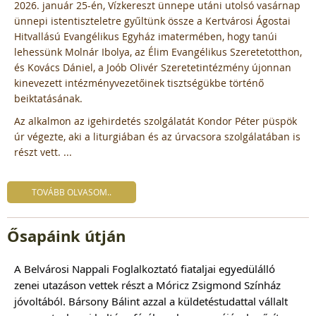
2026. január 25-én, Vízkereszt ünnepe utáni utolsó vasárnap
ünnepi istentiszteletre gyűltünk össze a Kertvárosi Ágostai
Hitvallású Evangélikus Egyház imatermében, hogy tanúi
lehessünk Molnár Ibolya, az Élim Evangélikus Szeretetotthon,
és Kovács Dániel, a Joób Olivér Szeretetintézmény újonnan
kinevezett intézményvezetőinek tisztségükbe történő
beiktatásának.
Az alkalmon az igehirdetés szolgálatát Kondor Péter püspök
úr végezte, aki a liturgiában és az úrvacsora szolgálatában is
részt vett. ...
TOVÁBB OLVASOM..
Ősapáink útján
A Belvárosi Nappali Foglalkoztató fiataljai egyedülálló
zenei utazáson vettek részt a Móricz Zsigmond Színház
jóvoltából. Bársony Bálint azzal a küldetéstudattal vállalt