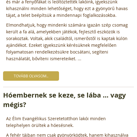
és már a fenyőfákat is leöltöztették lakóink, igyekszünk
kihasználni minden lehetőséget, hogy ezt a gyönyörű havas
tájat, a telet beépítsük a mindennapi foglalkozásokba.
Elmondhatjuk, hogy mindenki számára igazán szép csomag
került a fa alá, amelyekben játékok, fejlesztő eszközök is
sorakoztak. Voltak, akik családtól, ismerőstől is kaptak külön
ajándékot. Ezeket igyekszünk kérésüknek megfelelően
folyamatosan rendelkezésükre bocsátani, segíteni
használatát, bővíteni ismereteiket. ...
TOVÁBB OLVASOM..
Hóembernek se keze, se lába … vagy
mégis?
Az Élim Evangélikus Szeretetotthon lakói minden
telephelyen örültek a hóesésnek.
A fehér tájban nem csak gyönyörködtek, hanem kihasználva