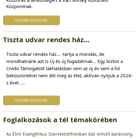
Köszönet a lehetőségért a Váci Mihály Kulturális
Központnak.
TOVÁBB OLVASOM..
Tiszta udvar rendes ház...
Tiszta udvar rendes ház...
-tartja a mondás, de
mondhatnánk azt is Új év új fogadalmak... Egy biztos a
Credo Támogatott lakhatásban sem az új év sem a hó
beköszöntével nem állt meg az élet, aktívan nyitjuk a 2026-
s évet. ...
TOVÁBB OLVASOM..
Foglalkozások a tél témakörében
Az Élim Evangélikus Szeretetotthonban bár elmúlt karácsony,