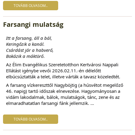
TOVÁBB OLVASOM..
Farsangi mulatság
Itt a farsang, áll a bál,
Keringőzik a kanál.
Csárdást jár a habverő,
Bokázik a máktörő
.
Az Élim Evangélikus Szeretetotthon Kertvárosi Nappali
Ellátást igénybe vevői 2026.02.11.-én délelőtt
elbúcsúztatták a telet, illetve várták a tavasz közeledtét.
A
farsang
vízkereszttől Nagyböjtig (a húsvétot megelőző
46. napig) tartó időszak elnevezése. Hagyományosan a
vidám lakodalmak, bálok, mulatságok, tánc, zene és az
elmaradhatatlan farsangi fánk jellemzik. ...
TOVÁBB OLVASOM..