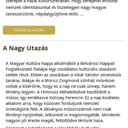
szerepet a hazai kultúrszférában, hogy zenéjével erősítse
nemzeti identitásunkat és tisztelegjen nagy magyar
zeneszerzőink, népdalgyűjtőink előtt. ...
TOVÁBB OLVASOM..
A Nagy Utazás
A Magyar Kultúra Napja alkalmából a Belvárosi Nappali
Foglalkoztató fiataljai egy csodálatos kulturális utazáson
vettek részt. Ebben az utazásban a Vikár Sándor zeneiskola
tanárai, diákjai és a Móricz Zsigmond színház művészei
voltak a kísérőink, hogy ez a nap ne csak ünnep, hanem
élmény legyen. A Himnusz eléneklésével kezdődött a
műsor, így emlékezve Kölcsey Ferencre. Ez a nap kivételes
alkalom arra, hogy közösen forduljunk nemzeti
örökségünk felé. A látványos műsorszámok nem csak
élményt nyújtottak, lelkünket is megsimogatták. Mindenki
nagyon jól érezte magát, feltöltődve tértünk haza.