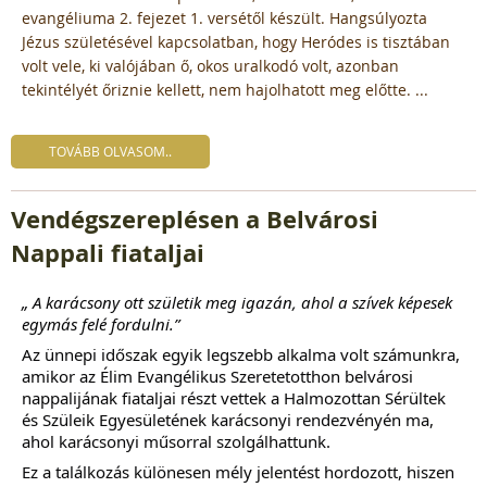
evangéliuma 2. fejezet 1. versétől készült. Hangsúlyozta
Jézus születésével kapcsolatban, hogy Heródes is tisztában
volt vele, ki valójában ő, okos uralkodó volt, azonban
tekintélyét őriznie kellett, nem hajolhatott meg előtte. ...
TOVÁBB OLVASOM..
Vendégszereplésen a Belvárosi
Nappali fiataljai
„ A karácsony ott születik meg igazán, ahol a szívek képesek
egymás felé fordulni.”
Az ünnepi időszak egyik legszebb alkalma volt számunkra,
amikor az
Élim Evangélikus Szeretetotthon belvárosi
nappalijának fiataljai részt vettek a Halmozottan Sérültek
és Szüleik Egyesületének
karácsonyi rendezvényén ma,
ahol karácsonyi műsorral szolgálhattunk.
Ez a találkozás különesen mély jelentést hordozott, hiszen