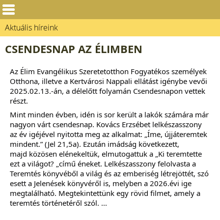
Aktuális híreink
CSENDESNAP AZ ÉLIMBEN
Az Élim Evangélikus Szeretetotthon Fogyatékos személyek
Otthona, illetve a Kertvárosi Nappali ellátást igénybe vevői
2025.02.13.-án, a délelőtt folyamán Csendesnapon vettek
részt.
Mint minden évben, idén is sor került a lakók számára már
nagyon várt csendesnap. Kovács Erzsébet lelkészasszony
az év igéjével nyitotta meg az alkalmat
: „Íme, újjáteremtek
mindent.” (Jel 21,5a).
Ezután imádság következett,
majd
közösen elénekeltük, elmutogattuk a „Ki teremtette
ezt a világot? „című éneket
.
Lelkészasszony felolvasta a
Teremtés könyvéből a világ és az emberiség létrejöttét, szó
esett a Jelenések könyvéről is, melyben a 2026.évi ige
megtalálható. Megtekintettünk egy rövid filmet, amely a
teremtés történetéről szól. ...